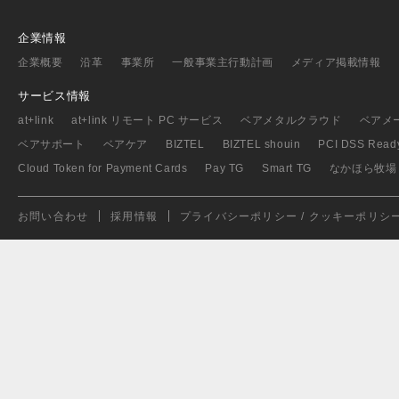
企業情報
企業概要
沿革
事業所
一般事業主行動計画
メディア掲載情報
サービス情報
at+link
at+link リモート PC サービス
ベアメタルクラウド
ベアメ
ベアサポート
ベアケア
BIZTEL
BIZTEL shouin
PCI DSS Read
Cloud Token for Payment Cards
Pay TG
Smart TG
なかほら牧場
お問い合わせ
採用情報
プライバシーポリシー / クッキーポリシ